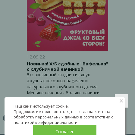
12.09.22
Новинка! Х/Б сдобные "Вафелька"
с клубничной начинкой
Эксклюзивный сэндвич из двух
ажурных песочных вафелек и
натурального клубничного джема.
Меньше печенья - больше начинки.
Фруктовый джем со всех сторон!
Наш сайт использует cookie.
Продолжая им пользоваться, вы соглашаетесь на
обработку персональных данных в соответствии с
1
2
3
4
политикой конфиденциальности
.
Согласен