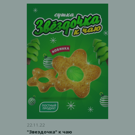
чаепития. «Каравайчик» - нежная
сдоба никого не оставит
равнодушным.
22.11.22
"Звездочка" к чаю