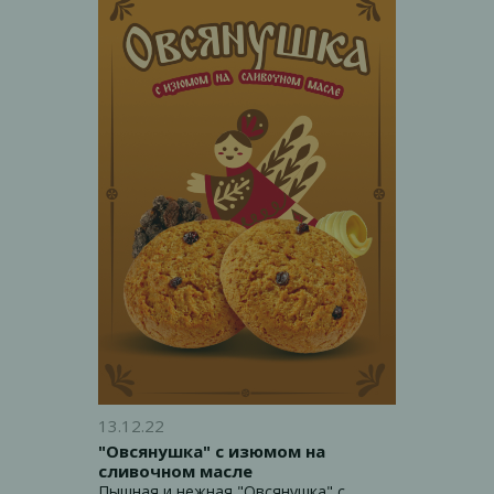
13.12.22
"Овсянушка" с изюмом на
сливочном масле
Пышная и нежная "Овсянушка" с