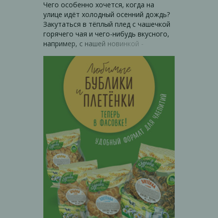
Чего особенно хочется, когда на
улице идёт холодный осенний дождь?
Закутаться в тёплый плед с чашечкой
горячего чая и чего-нибудь вкусного,
например, с нашей новинкой -
"Сливочной вафелькой"! Это пышная,
рассыпчатая сдоба с ярким сливочным
вкусом сделает любое чаепитие по-
настоящему домашним и уютным в
любое время года!