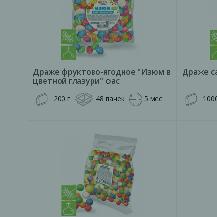
Драже фруктово-ягодное "Изюм в
Драже с
цветной глазури" фас
200 г
48 пачек
5 мес
1000