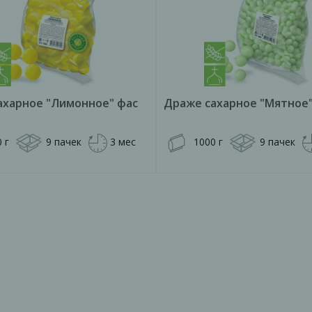
ахарное "Лимонное" фас
Драже сахарное "Мятное
 г
9 пачек
3 мес
1000 г
9 пачек