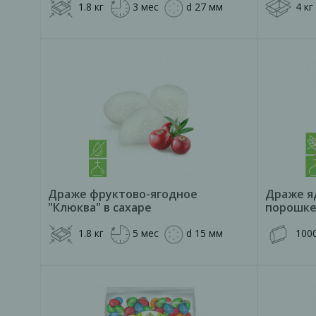
1.8 кг
3 мес
d 27 мм
4 кг
Драже фруктово-ягодное
Драже я
"Клюква" в сахаре
порошке
1.8 кг
5 мес
d 15 мм
1000