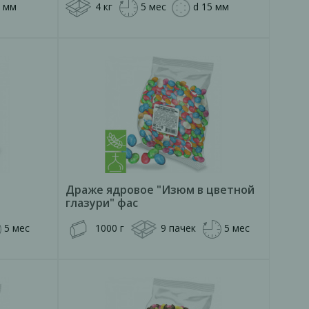
6 мм
4 кг
5 мес
d 15 мм
Драже ядровое "Изюм в цветной
глазури" фас
5 мес
1000 г
9 пачек
5 мес