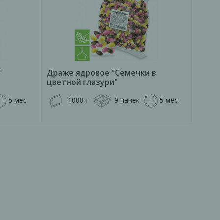
"
Драже ядровое "Семечки в
цветной глазури"
5 мес
1000 г
9 пачек
5 мес