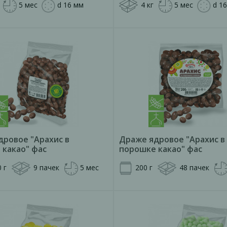
5 мес
d 16 мм
4 кг
5 мес
d 1
дровое "Арахис в
Драже ядровое "Арахис в
 какао" фас
порошке какао" фас
 г
9 пачек
5 мес
200 г
48 пачек