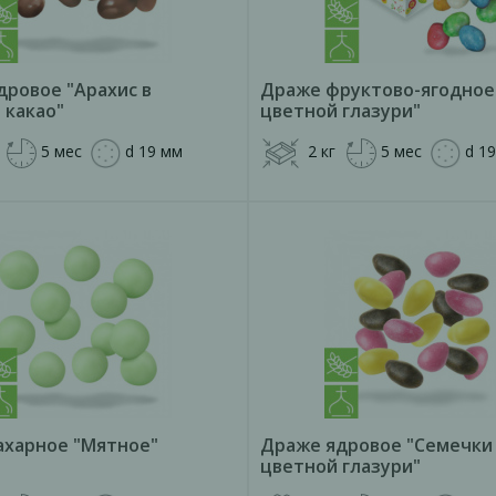
дровое "Арахис в
Драже фруктово-ягодное
 какао"
цветной глазури"
5 мес
d 19 мм
2 кг
5 мес
d 1
ахарное "Мятное"
Драже ядровое "Семечки
цветной глазури"