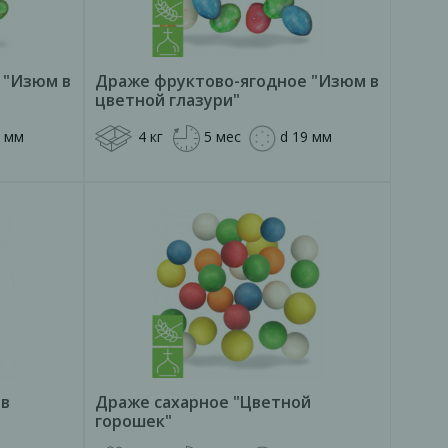
 "Изюм в
Драже фруктово-ягодное "Изюм в
цветной глазури"
9 мм
4 кг
5 мес
d 19 мм
 в
Драже сахарное "Цветной
горошек"