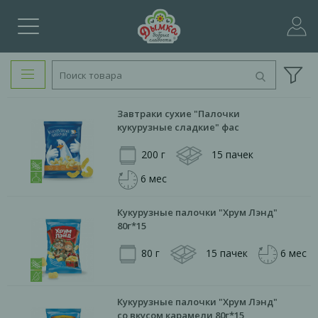
Завтраки сухие "Палочки
кукурузные сладкие" фас
200 г
15 пачек
6 мес
Кукурузные палочки "Хрум Лэнд"
80г*15
80 г
15 пачек
6 мес
Кукурузные палочки "Хрум Лэнд"
со вкусом карамели 80г*15