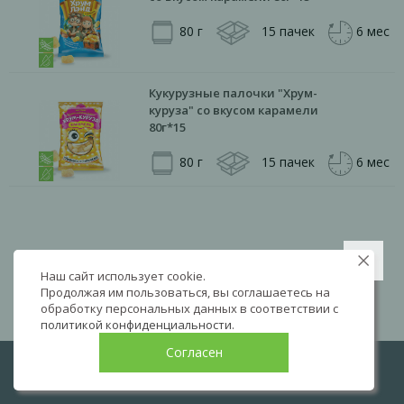
80 г
15 пачек
6 мес
Кукурузные палочки "Хрум-
куруза" со вкусом карамели
80г*15
80 г
15 пачек
6 мес
Наш сайт использует cookie.
Продолжая им пользоваться, вы соглашаетесь на
обработку персональных данных в соответствии с
политикой конфиденциальности
.
Согласен
LIVE