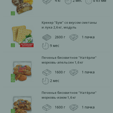
4 кг
2 мес
d 65 мм
Крекер "Бум" со вкусом сметаны
и лука 2,6 кг, модуль
2600 г
1 пачка
9 мес
Печенье бисквитное "Натёрли"
морковь-апельсин 1,6 кг
1600 г
1 пачка
2 мес
Печенье бисквитное "Натёрли"
морковь-изюм 1,6 кг
1600 г
1 пачка