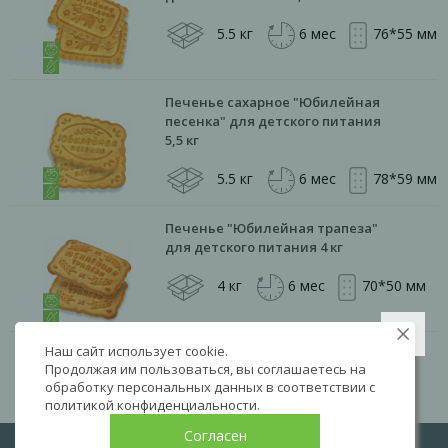
5.5 кг
6 мес
76*55 мм
Печенье сахарное "Юбилейная
песенка" для детского питания
5,5 кг
5.5 кг
6 мес
78*59 мм
Печенье "Юбилейная трапеза"
для детского питания 4 кг
4 кг
6 мес
70*50 мм
Наш сайт использует cookie.
Продолжая им пользоваться, вы соглашаетесь на
1
2
3
...
7
8
обработку персональных данных в соответствии с
политикой конфиденциальности
.
Согласен