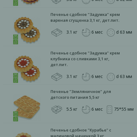
Печенье сдобное "Задумка" крем
вареная сгущенка 3,1 кг, дет.пит.
3.1 кг
6 мес
d 63 мм
Печенье сдобное "Задумка" крем
клубника со сливками 3,1 кг,
дет.пит.
3.1 кг
6 мес
d 63 мм
Печенье "Земляничное" для
детского питания 5,5 кг
5.5 кг
6 мес
75*55 мм
Печенье сдобное "Курабье" с
малиновой начинкой 3 кг,