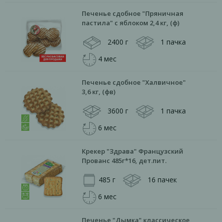
Печенье сдобное "Пряничная
пастила" с яблоком 2,4 кг, (ф)
2400 г
1 пачка
4 мес
Печенье сдобное "Халвичное"
3,6 кг, (фв)
3600 г
1 пачка
6 мес
Крекер "Здрава" Французский
Прованс 485г*16, дет.пит.
485 г
16 пачек
6 мес
Печенье "Дымка" классическое