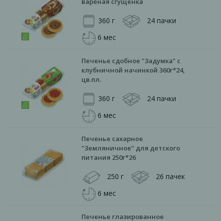
вареная сгущенка
360 г
24 пачки
6 мес
Печенье сдобное "Задумка" с
клубничной начинкой 360г*24,
цв.пл.
360 г
24 пачки
6 мес
Печенье сахарное
"Земляничное" для детского
питания 250г*26
250 г
26 пачек
6 мес
Печенье глазированное