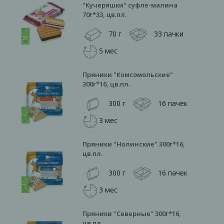
"Кучеряшки" суфле-малина
70г*33, цв.пл.
70 г
33 пачки
5 мес
Пряники "Комсомольские"
300г*16, цв.пл.
300 г
16 пачек
3 мес
Пряники "Нолинские" 300г*16,
цв.пл.
300 г
16 пачек
3 мес
Пряники "Северные" 300г*16,
цв.пл.