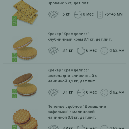
Прованс 5 кг, дет.пит.
5 кг
6 мес
76*45 мм
Крекер "Кремделисс"
клубничный крем 3,1 кг, дет.пит.
3.1 кг
6 мес
d 62 мм
Крекер "Кремделисс"
шоколадно-сливочный с
начинкой 3,1 кг, дет.пит.
3.1 кг
6 мес
d 62 мм
Печенье сдобное "Домашние
вафельки" с малиновой
начинкой 3,8 кг, дет.пит.
3.8 кг
6 мес
d 62 мм