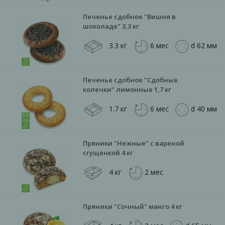
Печенье сдобное "Вишня в
шоколаде" 3,3 кг
3.3 кг
6 мес
d 62 мм
Печенье сдобное "Сдобные
колечки" лимонные 1,7 кг
1.7 кг
6 мес
d 40 мм
Пряники "Нежные" с вареной
сгущенкой 4 кг
4 кг
2 мес
Пряники "Сочный" манго 4 кг