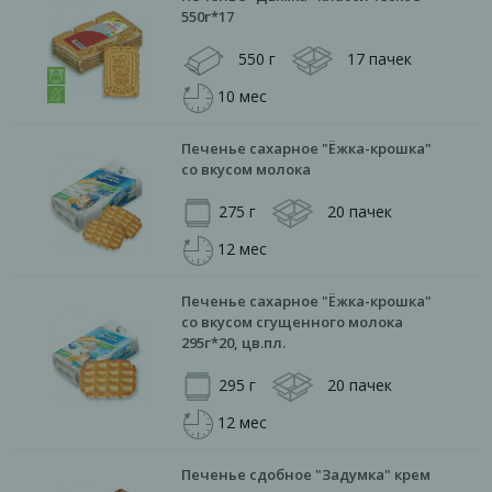
550г*17
550 г
17 пачек
10 мес
Печенье сахарное "Ёжка-крошка"
со вкусом молока
275 г
20 пачек
12 мес
Печенье сахарное "Ёжка-крошка"
со вкусом сгущенного молока
295г*20, цв.пл.
295 г
20 пачек
12 мес
Печенье сдобное "Задумка" крем