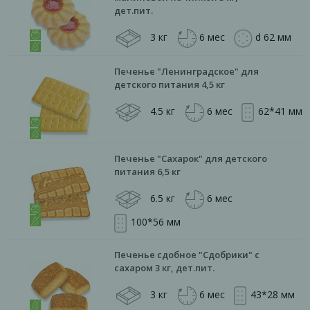
дет.пит.
3 кг
6 мес
d 62 мм
Печенье "Ленинградское" для
детского питания 4,5 кг
4.5 кг
6 мес
62*41 мм
Печенье "Сахарок" для детского
питания 6,5 кг
6.5 кг
6 мес
100*56 мм
Печенье сдобное "Сдобрики" с
сахаром 3 кг, дет.пит.
3 кг
6 мес
43*28 мм