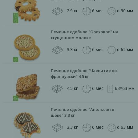
2.9 кг
6 мес
d 90 мм
Печенье сдобное "Ореховое" на
сгущенном молоке
3.3 кг
6 мес
d 62 мм
Печенье сдобное "Чаепитие по-
французски" 4,5 кг
4.5 кг
6 мес
63*63 мм
Печенье сдобное "Апельсин в
шоке" 3,3 кг
3.3 кг
6 мес
d 63 мм