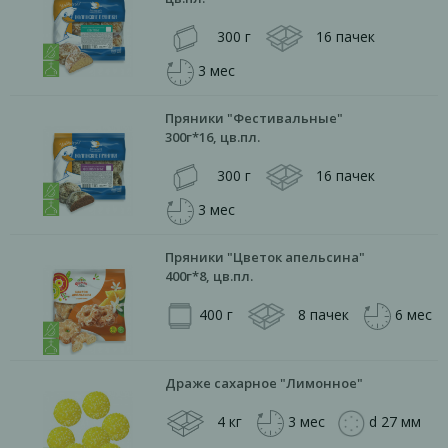
300 г
16 пачек
3 мес
Пряники "Фестивальные"
300г*16, цв.пл.
300 г
16 пачек
3 мес
Пряники "Цветок апельсина"
400г*8, цв.пл.
400 г
8 пачек
6 мес
Драже сахарное "Лимонное"
4 кг
3 мес
d 27 мм