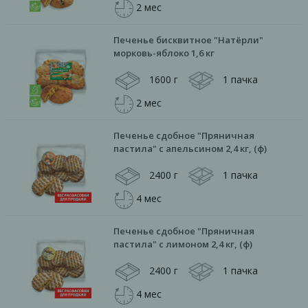
2 мес
Печенье бисквитное "Натёрли"
морковь-яблоко 1,6 кг
1600 г
1 пачка
2 мес
Печенье сдобное "Пряничная
пастила" с апельсином 2,4 кг, (ф)
2400 г
1 пачка
4 мес
Печенье сдобное "Пряничная
пастила" с лимоном 2,4 кг, (ф)
2400 г
1 пачка
4 мес