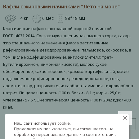
Вафли с жировыми начинками "Лето на море"
4 кг
6 мес
88*18 мм
Классические вафли с шоколадной жировой начинкой.
ГОСТ 14031-2014. Состав: мука пшеничная высшего сорта, сахар,
жир специального назначения (масла растительные
рафинированные дезодорированные: пальмовое, кокосовое, в
том числе модифицированные), антиокислители: трет-
Бутилгидрохинон, лимонная кислота), молоко сухое
обезжиренное, какао-порошок, крахмал картофельный, масло
подсолнечное рафинированное дезодорированное, соль,
ароматизатор, разрыхлители: карбонат аммония, гидрокарбонат
натрия. Пищевая ценность (100 г): белки - 8,1 г; жиры - 25,0 г;
углеводы - 57,6 г. Энергетическая ценность (100 г): 2042 кДж / 488
ккал.
Наш сайт использует cookie.
Узнать цену
Продолжая им пользоваться, вы соглашаетесь на
обработку персональных данных в соответствии с