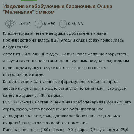
Изделия хлебобулочные бараночные Сушка
"Маленькая" с маком
5.4 кг
6 мес
d 40 мм
Классическая аппетитная сушка с добавлением мака.
Производство началось в 2019 году и сушка сразу полюбилась
покупателям.
Аппетитный внешний вид сушки вызывает желание похрустеть,
а вкус и качество не оставит равнодушным покупателя, ведь мы
производим сушку на муке высшего сорта, на свежем
подсолнечном масле.
Классические и фантазийные формы удовлетворят запросы
любого покупателя, но одно останется неизменным – это вкус и
качество сушек от КК «Дымка».
ГОСТ 32124-2013. Состав: пшеничная хлебопекарная мука высшего
сорта, сахар, масло подсолнечное рафинированное
дезодорированное, соль, дрожжи хлебопекарные сухие, мак
пищевой, разрыхлитель карбонат аммония.
Пищевая ценность (100 г): белки - 9,0 г; жиры - 7,6 г; углеводы - 75,0