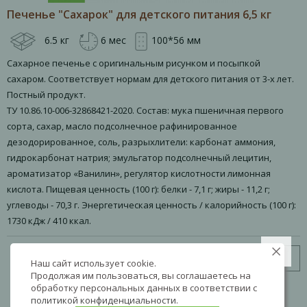
Печенье "Сахарок" для детского питания 6,5 кг
6.5 кг
6 мес
100*56 мм
Сахарное печенье с оригинальным рисунком и посыпкой
сахаром. Соответствует нормам для детского питания от 3-х лет.
Постный продукт.
ТУ 10.86.10-006-32868421-2020. Состав: мука пшеничная первого
сорта, сахар, масло подсолнечное рафинированное
дезодорированное, соль, разрыхлители: карбонат аммония,
гидрокарбонат натрия; эмульгатор подсолнечный лецитин,
ароматизатор «Ванилин», регулятор кислотности лимонная
кислота. Пищевая ценность (100 г): белки - 7,1 г; жиры - 11,2 г;
углеводы - 70,3 г. Энергетическая ценность / калорийность (100 г):
1730 кДж / 410 ккал.
Узнать цену
Наш сайт использует cookie.
Продолжая им пользоваться, вы соглашаетесь на
обработку персональных данных в соответствии с
политикой конфиденциальности
.