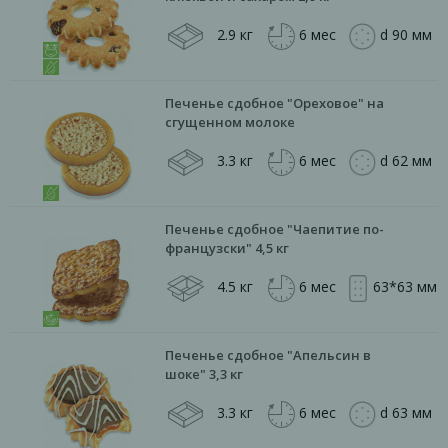
2.9 кг
6 мес
d 90 мм
Печенье сдобное "Ореховое" на
сгущенном молоке
3.3 кг
6 мес
d 62 мм
Печенье сдобное "Чаепитие по-
французски" 4,5 кг
4.5 кг
6 мес
63*63 мм
Печенье сдобное "Апельсин в
шоке" 3,3 кг
3.3 кг
6 мес
d 63 мм