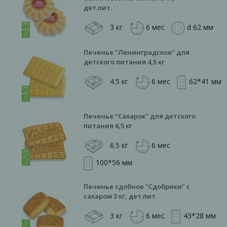
дет.пит.
3 кг
6 мес
d 62 мм
Печенье "Ленинградское" для
детского питания 4,5 кг
4.5 кг
6 мес
62*41 мм
Печенье "Сахарок" для детского
питания 6,5 кг
6.5 кг
6 мес
100*56 мм
Печенье сдобное "Сдобрики" с
сахаром 3 кг, дет.пит.
3 кг
6 мес
43*28 мм