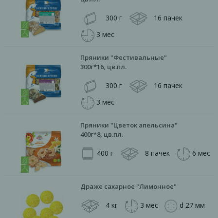
300 г
16 пачек
3 мес
Пряники "Фестивальные"
300г*16, цв.пл.
300 г
16 пачек
3 мес
Пряники "Цветок апельсина"
400г*8, цв.пл.
400 г
8 пачек
6 мес
Драже сахарное "Лимонное"
4 кг
3 мес
d 27 мм