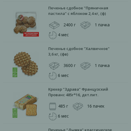
Печенье сдобное "Пряничная
пастила" с яблоком 2,4 кг, (ф)
2400 г
1 пачка
4 мес
Печенье сдобное "Халвичное"
3,6 кг, (фв)
3600 г
1 пачка
6 мес
Крекер "Здрава" Французский
Прованс 485г*16, дет.пит.
485 г
16 пачек
6 мес
Печенье "Дымка" классическое