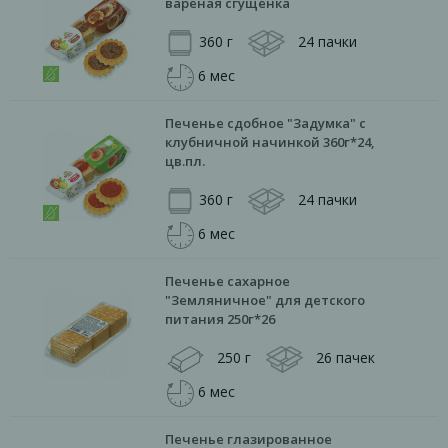
вареная сгущенка
360 г
24 пачки
6 мес
Печенье сдобное "Задумка" с
клубничной начинкой 360г*24,
цв.пл.
360 г
24 пачки
6 мес
Печенье сахарное
"Земляничное" для детского
питания 250г*26
250 г
26 пачек
6 мес
Печенье глазированное