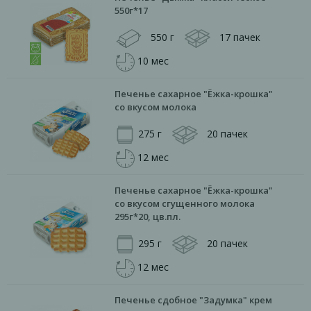
550г*17
550 г
17 пачек
10 мес
Печенье сахарное "Ёжка-крошка"
со вкусом молока
275 г
20 пачек
12 мес
Печенье сахарное "Ёжка-крошка"
со вкусом сгущенного молока
295г*20, цв.пл.
295 г
20 пачек
12 мес
Печенье сдобное "Задумка" крем