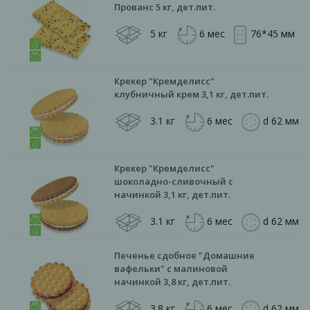
Прованс 5 кг, дет.пит.
5 кг
6 мес
76*45 мм
Крекер "Кремделисс"
клубничный крем 3,1 кг, дет.пит.
3.1 кг
6 мес
d 62 мм
Крекер "Кремделисс"
шоколадно-сливочный с
начинкой 3,1 кг, дет.пит.
3.1 кг
6 мес
d 62 мм
Печенье сдобное "Домашние
вафельки" с малиновой
начинкой 3,8 кг, дет.пит.
3.8 кг
6 мес
d 62 мм