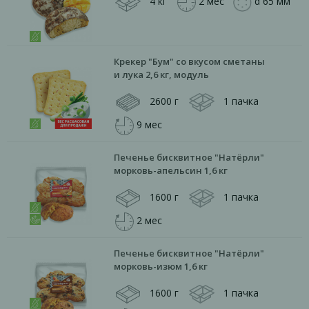
4 кг
2 мес
d 65 мм
Крекер "Бум" со вкусом сметаны
и лука 2,6 кг, модуль
2600 г
1 пачка
9 мес
Печенье бисквитное "Натёрли"
морковь-апельсин 1,6 кг
1600 г
1 пачка
2 мес
Печенье бисквитное "Натёрли"
морковь-изюм 1,6 кг
1600 г
1 пачка