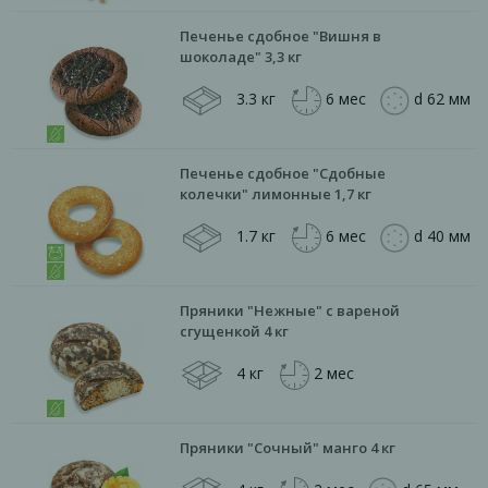
Печенье сдобное "Вишня в
шоколаде" 3,3 кг
3.3 кг
6 мес
d 62 мм
Печенье сдобное "Сдобные
колечки" лимонные 1,7 кг
1.7 кг
6 мес
d 40 мм
Пряники "Нежные" с вареной
сгущенкой 4 кг
4 кг
2 мес
Пряники "Сочный" манго 4 кг