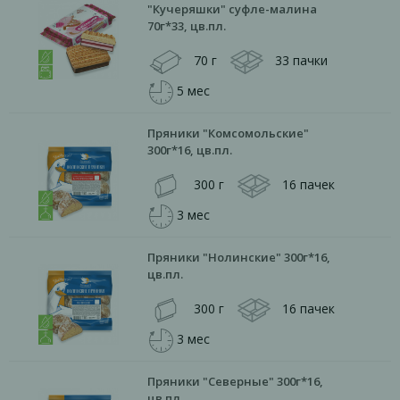
"Кучеряшки" суфле-малина
70г*33, цв.пл.
70 г
33 пачки
5 мес
Пряники "Комсомольские"
300г*16, цв.пл.
300 г
16 пачек
3 мес
Пряники "Нолинские" 300г*16,
цв.пл.
300 г
16 пачек
3 мес
Пряники "Северные" 300г*16,
цв.пл.