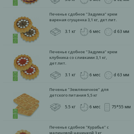
Печенье сдобное "Задумка" крем
вареная сгущенка 3,1 кг, дет.пит.
3.1 кг
6 мес
d 63 мм
Печенье сдобное "Задумка" крем
клубника со сливками 3,1 кг,
дет.пит.
3.1 кг
6 мес
d 63 мм
Печенье "Земляничное" для
детского питания 5,5 кг
5.5 кг
6 мес
75*55 мм
Печенье сдобное "Курабье" с
малиновой начинкой 3 кг,