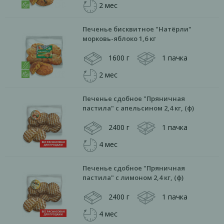
2 мес
Печенье бисквитное "Натёрли"
морковь-яблоко 1,6 кг
1600 г
1 пачка
2 мес
Печенье сдобное "Пряничная
пастила" с апельсином 2,4 кг, (ф)
2400 г
1 пачка
4 мес
Печенье сдобное "Пряничная
пастила" с лимоном 2,4 кг, (ф)
2400 г
1 пачка
4 мес