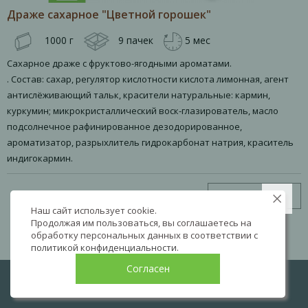
Драже сахарное "Цветной горошек"
1000 г
9 пачек
5 мес
Сахарное драже с фруктово-ягодными ароматами.
. Состав: сахар, регулятор кислотности кислота лимонная, агент
антислёживающий тальк, красители натуральные: кармин,
куркумин; микрокристаллический воск-глазирователь, масло
подсолнечное рафинированное дезодорированное,
ароматизатор, разрыхлитель гидрокарбонат натрия, краситель
индигокармин.
Узнать цену
Наш сайт использует cookie.
Продолжая им пользоваться, вы соглашаетесь на
обработку персональных данных в соответствии с
политикой конфиденциальности
.
Согласен
LIVE