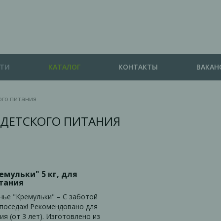
СТИ
КАТАЛОГ
КОНТАКТЫ
ВАКАН
ого питания
Я ДЕТСКОГО ПИТАНИЯ
емульки" 5 кг, для
тания
нье "Кремульки" – С заботой
епоседах! Рекомендовано для
ия (от 3 лет). Изготовлено из