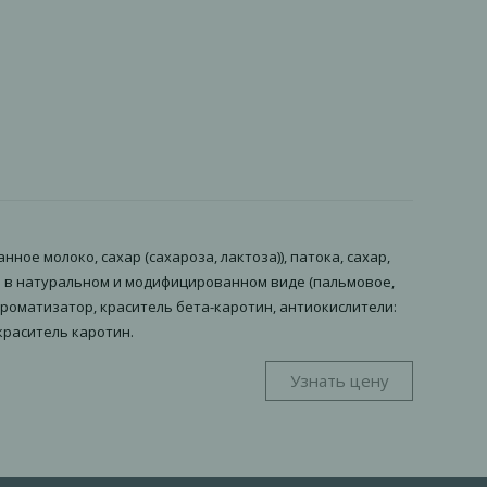
ое молоко, сахар (сахароза, лактоза)), патока, сахар,
а в натуральном и модифицированном виде (пальмовое,
 ароматизатор, краситель бета-каротин, антиокислители:
краситель каротин.
Узнать цену