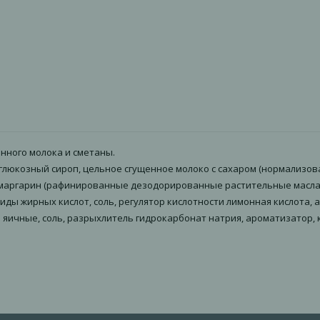
нного молока и сметаны.
люкозный сироп, цельное сгущенное молоко с сахаром (нормализованн
а), маргарин (рафинированные дезодорированные растительные масл
риды жирных кислот, соль, регулятор кислотности лимонная кислота,
ы яичные, соль, разрыхлитель гидрокарбонат натрия, ароматизатор, 