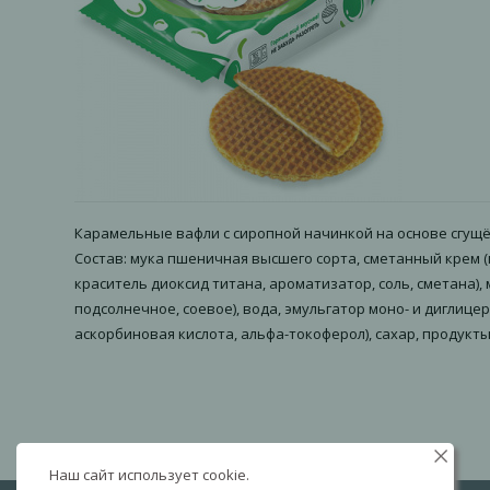
Карамельные вафли с сиропной начинкой на основе сгущё
Состав: мука пшеничная высшего сорта, сметанный крем (г
краситель диоксид титана, ароматизатор, соль, сметан
подсолнечное, соевое), вода, эмульгатор моно- и диглице
аскорбиновая кислота, альфа-токоферол), сахар, продукт
Наш сайт использует cookie.