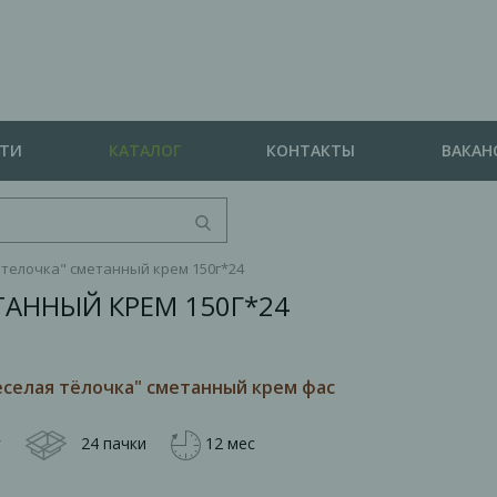
СТИ
КАТАЛОГ
КОНТАКТЫ
ВАКАН
 телочка" сметанный крем 150г*24
ТАННЫЙ КРЕМ 150Г*24
еселая тёлочка" сметанный крем фас
г
24 пачки
12 мес