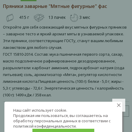
Пряники заварные "Мятные фигурные" фас
415 г
13 пачек
3 мес
Откройте для себя освежающий вкус мятных фигурных пряников
– заварное тесто и яркий аромат мяты в узнаваемой упаковке.
Эти пряники, соответствующие ГОСТу, станут вашим любимым
лакомством для любого случая.
ГОСТ 15810-2014. Состав: мука пшеничная первого сорта, сахар,
масло подсолнечное рафинированное дезодорированное,
разрыхлители: карбонат аммония, гидрокарбонат натрия (сода
питьевая); соль, ароматизатор «Мята», регулятор кислотности
лимонная кислота.Пищевая ценность (100 г): белки - 5,0 г; жиры -
5,3 г; углеводы - 72,6 г. Энергетическая ценность / калорийность
(100 г): 1499 кДж / 358 ккал.
Наш сайт использует cookie.
Узнать цену
Продолжая им пользоваться, вы соглашаетесь на
обработку персональных данных в соответствии с
политикой конфиденциальности
.