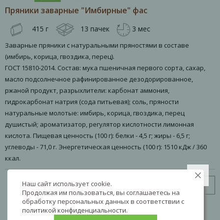
Пряники заварные "Имбирные" фас
415 г
13 пачек
3 мес
Заварные пряники с натуральными пряностями в составе
(имбирь, корица, гвоздика, перец).
ГОСТ 15810-2014. Состав: мука пшеничная первого сорта, сахар,
масло подсолнечное рафинированное дезодорированное,
ржаной продукт, разрыхлители: карбонат аммония,
гидрокарбонат натрия (сода питьевая); соль, пряности
натуральные молотые: имбирь, корица, гвоздика, перец
душистый; ароматизатор, регулятор кислотности лимонная
кислота. Пищевая ценность (100 г): белки - 4,5 г; жиры - 6,5 г;
углеводы - 71,0 г. Энергетическая ценность (100 г): 1510 кДж / 360
ккал.
Наш сайт использует cookie.
Узнать цену
Продолжая им пользоваться, вы соглашаетесь на
обработку персональных данных в соответствии с
политикой конфиденциальности
.