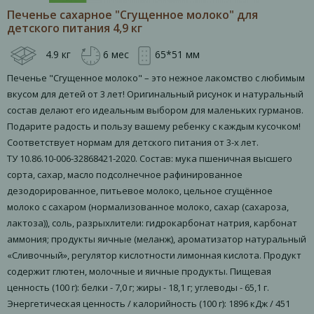
Печенье сахарное "Сгущенное молоко" для
детского питания 4,9 кг
4.9 кг
6 мес
65*51 мм
Печенье "Сгущенное молоко" – это нежное лакомство с любимым
вкусом для детей от 3 лет! Оригинальный рисунок и натуральный
состав делают его идеальным выбором для маленьких гурманов.
Подарите радость и пользу вашему ребенку с каждым кусочком!
Соответствует нормам для детского питания от 3-х лет.
ТУ 10.86.10-006-32868421-2020. Состав: мука пшеничная высшего
сорта, сахар, масло подсолнечное рафинированное
дезодорированное, питьевое молоко, цельное сгущённое
молоко с сахаром (нормализованное молоко, сахар (сахароза,
лактоза)), соль, разрыхлители: гидрокарбонат натрия, карбонат
аммония; продукты яичные (меланж), ароматизатор натуральный
«Сливочный», регулятор кислотности лимонная кислота. Продукт
содержит глютен, молочные и яичные продукты. Пищевая
ценность (100 г): белки - 7,0 г; жиры - 18,1 г; углеводы - 65,1 г.
Энергетическая ценность / калорийность (100 г): 1896 кДж / 451