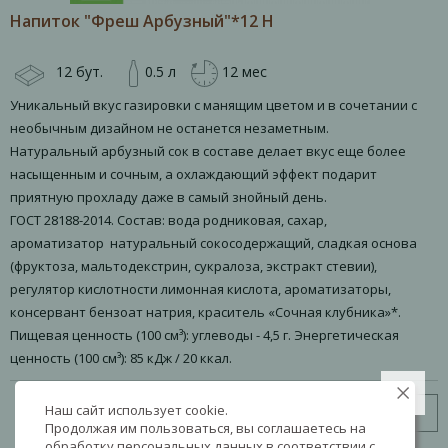
Напиток "Фреш Арбузный"*12 Н
12 бут.
0.5 л
12 мес
Уникальный вкус газировки с манящим цветом и в сочетании с
необычным дизайном не останется незаметным.
Натуральный арбузный сок в составе делает вкус еще более
насыщенным и сочным, а охлаждающий эффект подарит
приятную прохладу даже в самый знойный день.
ГОСТ 28188-2014. Состав: вода родниковая, сахар,
ароматизатор натуральный сокосодержащий, сладкая основа
(фруктоза, мальтодекстрин, сукралоза, экстракт стевии),
регулятор кислотности лимонная кислота, ароматизаторы,
консервант бензоат натрия, краситель «Сочная клубника»*.
Пищевая ценность (100 см³): углеводы - 4,5 г. Энергетическая
ценность (100 см³): 85 кДж / 20 ккал.
Наш сайт использует cookie.
Узнать цену
Продолжая им пользоваться, вы соглашаетесь на
обработку персональных данных в соответствии с