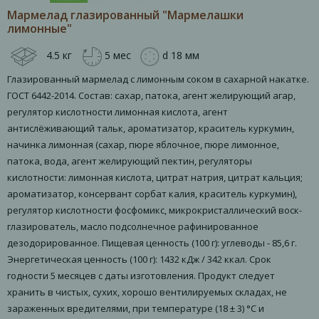
Мармелад глазированный "Мармелашки
лимонные"
4.5 кг
5 мес
d 18 мм
Глазированный мармелад с лимонным соком в сахарной накатке.
ГОСТ 6442-2014. Состав: сахар, патока, агент желирующий агар,
регулятор кислотности лимонная кислота, агент
антислёживающий тальк, ароматизатор, краситель куркумин,
начинка лимонная (сахар, пюре яблочное, пюре лимонное,
патока, вода, агент желирующий пектин, регуляторы
кислотности: лимонная кислота, цитрат натрия, цитрат кальция;
ароматизатор, консервант сорбат калия, краситель куркумин),
регулятор кислотности фосфомикс, микрокристаллический воск-
глазирователь, масло подсолнечное рафинированное
дезодорированное. Пищевая ценность (100 г): углеводы - 85,6 г.
Энергетическая ценность (100 г): 1432 кДж / 342 ккал. Срок
годности 5 месяцев с даты изготовления. Продукт следует
хранить в чистых, сухих, хорошо вентилируемых складах, не
зараженных вредителями, при температуре (18 ± 3) °С и