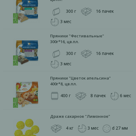
300 г
16 пачек
3 мес
Пряники "Фестивальные"
300г*16, цв.пл.
300 г
16 пачек
3 мес
Пряники "Цветок апельсина"
400г*8, цв.пл.
400 г
8 пачек
6 мес
Драже сахарное "Лимонное"
4 кг
3 мес
d 27 мм