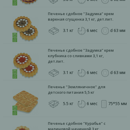
Печенье сдобное "Задумка" крем
вареная сгущенка 3,1 кг, дет.пит.
3.1 кг
6 мес
d 63 мм
Печенье сдобное "Задумка" крем
клубника со сливками 3,1 кг,
дет.пит.
3.1 кг
6 мес
d 63 мм
Печенье "Земляничное" для
детского питания 5,5 кг
5.5 кг
6 мес
75*55 мм
Печенье сдобное "Курабье" с
малиновой начинкой 3 кг,