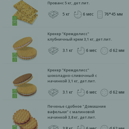
Прованс 5 кг, дет.пит.
5 кг
6 мес
76*45 мм
Крекер "Кремделисс"
клубничный крем 3,1 кг, дет.пит.
3.1 кг
6 мес
d 62 мм
Крекер "Кремделисс"
шоколадно-сливочный с
начинкой 3,1 кг, дет.пит.
3.1 кг
6 мес
d 62 мм
Печенье сдобное "Домашние
вафельки" с малиновой
начинкой 3,8 кг, дет.пит.
3.8 кг
6 мес
d 62 мм