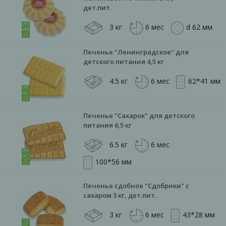
дет.пит.
3 кг
6 мес
d 62 мм
Печенье "Ленинградское" для
детского питания 4,5 кг
4.5 кг
6 мес
62*41 мм
Печенье "Сахарок" для детского
питания 6,5 кг
6.5 кг
6 мес
100*56 мм
Печенье сдобное "Сдобрики" с
сахаром 3 кг, дет.пит.
3 кг
6 мес
43*28 мм