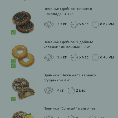
Печенье сдобное "Вишня в
шоколаде" 3,3 кг
3.3 кг
6 мес
d 62 мм
Печенье сдобное "Сдобные
колечки" лимонные 1,7 кг
1.7 кг
6 мес
d 40 мм
Пряники "Нежные" с вареной
сгущенкой 4 кг
4 кг
2 мес
Пряники "Сочный" манго 4 кг