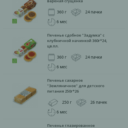
вареная сгущенка
360 г
24 пачки
6 мес
Печенье сдобное "Задумка" с
клубничной начинкой 360г*24,
цв.пл.
360 г
24 пачки
6 мес
Печенье сахарное
"Земляничное" для детского
питания 250г*26
250 г
26 пачек
6 мес
Печенье глазированное