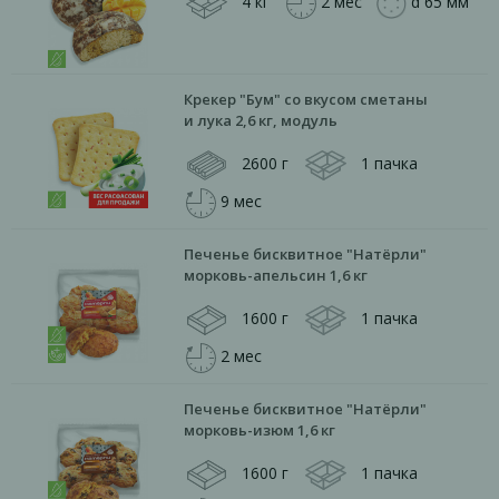
4 кг
2 мес
d 65 мм
Крекер "Бум" со вкусом сметаны
и лука 2,6 кг, модуль
2600 г
1 пачка
9 мес
Печенье бисквитное "Натёрли"
морковь-апельсин 1,6 кг
1600 г
1 пачка
2 мес
Печенье бисквитное "Натёрли"
морковь-изюм 1,6 кг
1600 г
1 пачка