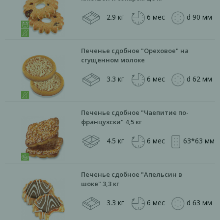
2.9 кг
6 мес
d 90 мм
Печенье сдобное "Ореховое" на
сгущенном молоке
3.3 кг
6 мес
d 62 мм
Печенье сдобное "Чаепитие по-
французски" 4,5 кг
4.5 кг
6 мес
63*63 мм
Печенье сдобное "Апельсин в
шоке" 3,3 кг
3.3 кг
6 мес
d 63 мм