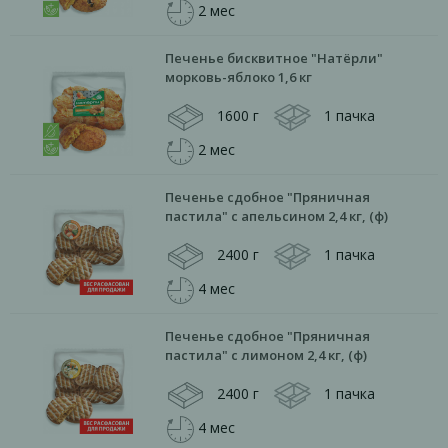
2 мес
Печенье бисквитное "Натёрли"
морковь-яблоко 1,6 кг
1600 г
1 пачка
2 мес
Печенье сдобное "Пряничная
пастила" с апельсином 2,4 кг, (ф)
2400 г
1 пачка
4 мес
Печенье сдобное "Пряничная
пастила" с лимоном 2,4 кг, (ф)
2400 г
1 пачка
4 мес