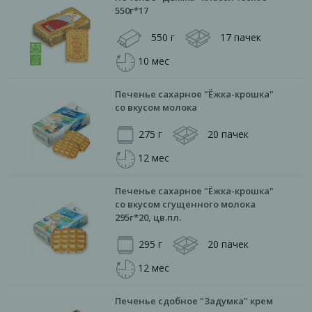
550г*17
550 г
17 пачек
10 мес
Печенье сахарное "Ёжка-крошка"
со вкусом молока
275 г
20 пачек
12 мес
Печенье сахарное "Ёжка-крошка"
со вкусом сгущенного молока
295г*20, цв.пл.
295 г
20 пачек
12 мес
Печенье сдобное "Задумка" крем