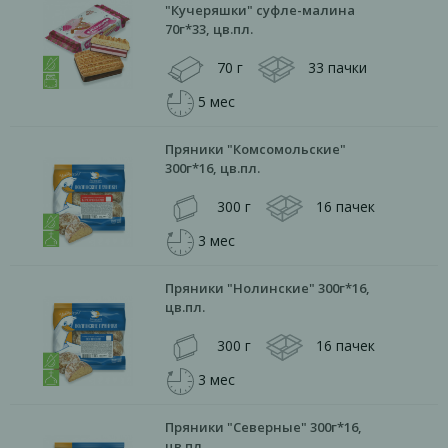
"Кучеряшки" суфле-малина
70г*33, цв.пл.
70 г
33 пачки
5 мес
Пряники "Комсомольские"
300г*16, цв.пл.
300 г
16 пачек
3 мес
Пряники "Нолинские" 300г*16,
цв.пл.
300 г
16 пачек
3 мес
Пряники "Северные" 300г*16,
цв.пл.