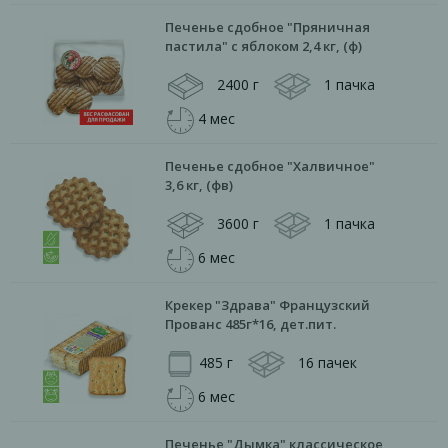
Печенье сдобное "Пряничная
пастила" с яблоком 2,4 кг, (ф)
2400 г
1 пачка
4 мес
Печенье сдобное "Халвичное"
3,6 кг, (фв)
3600 г
1 пачка
6 мес
Крекер "Здрава" Французский
Прованс 485г*16, дет.пит.
485 г
16 пачек
6 мес
Печенье "Дымка" классическое